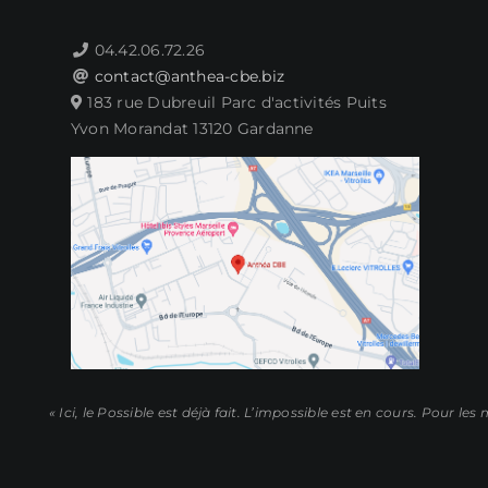
04.42.06.72.26
contact@anthea-cbe.biz
183 rue Dubreuil Parc d'activités Puits
Yvon Morandat 13120 Gardanne
« Ici, le Possible est déjà fait. L’impossible est en cours. Pour les