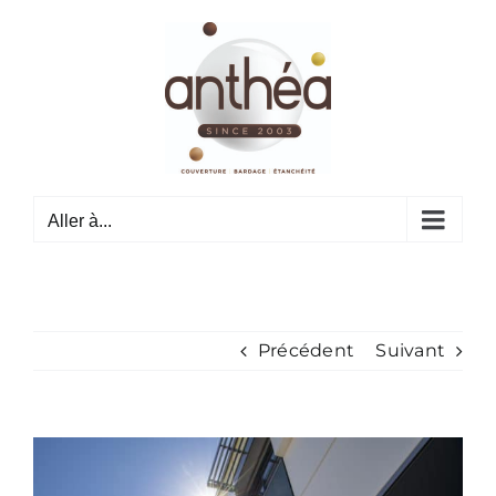
Passer
au
contenu
Aller à...
Précédent
Suivant
View
Larger